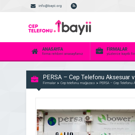
info@bayii.org
ANASAYFA
FİRMALAR
firma rehberi anasayfanız
yüzlerce kayıtlı f
PERSA – Cep Telefonu Aksesuar ve
Firmalar
Cep telefonu mağazası
PERSA – Cep Telefonu A