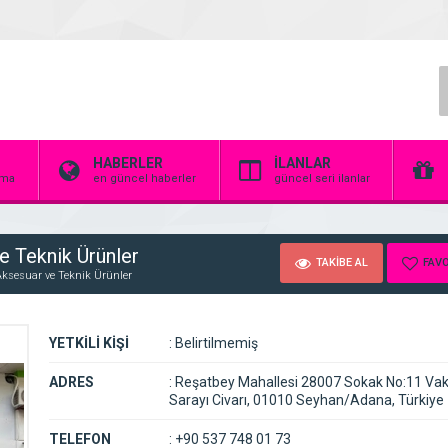
HABERLER
İLANLAR
irma
en güncel haberler
güncel seri ilanlar
 Teknik Ürünler
TAKİBE AL
FAVO
ksesuar ve Teknik Ürünler
YETKİLİ KİŞİ
:
Belirtilmemiş
ADRES
:
Reşatbey Mahallesi 28007 Sokak No:11 Vakı
Sarayı Civarı, 01010 Seyhan/Adana, Türkiye
TELEFON
:
+90 537 748 01 73