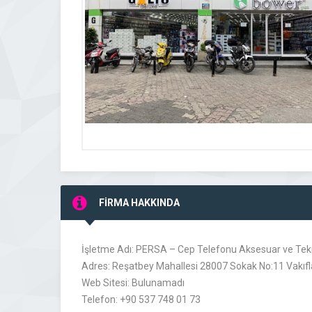
FİRMA HAKKINDA
İşletme Adı: PERSA – Cep Telefonu Aksesuar ve Tekn
Adres: Reşatbey Mahallesi 28007 Sokak No:11 Vakıfl
Web Sitesi: Bulunamadı
Telefon: +90 537 748 01 73