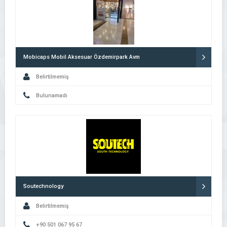
Mobicaps Mobil Aksesuar Özdemirpark Avm
Belirtilmemiş
Bulunamadı
Soutechnology
Belirtilmemiş
+90 501 067 95 67