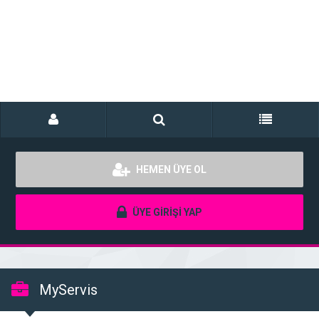
HEMEN ÜYE OL
ÜYE GİRİŞİ YAP
MyServis