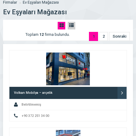
Firmalar
Ev Eşyaları Mağazası
Ev Eşyaları Mağazası
Toplam
12
firma bulundu.
1
2
Sonraki
Volkan Mobilya – arçelik
Belirtilmemiş
+90 372 251 34 00