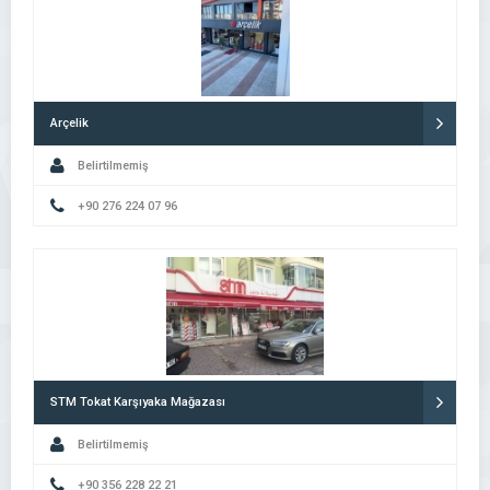
Arçelik
Belirtilmemiş
+90 276 224 07 96
STM Tokat Karşıyaka Mağazası
Belirtilmemiş
+90 356 228 22 21