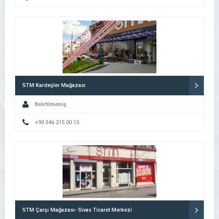
STM Kardeşler Mağazası
Belirtilmemiş
+90 346 215 00 15
STM Çarşı Mağazası- Sivas Ticaret Merkezi