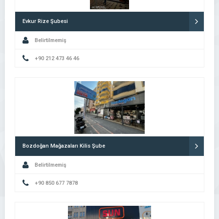
Evkur Rize Şubesi
Belirtilmemiş
+90 212 473 46 46
Bozdoğan Mağazaları Kilis Şube
Belirtilmemiş
+90 850 677 7878