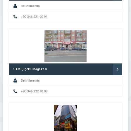
Belirtilmemiş
+90 346 221 00 94
STM Çiçekli Mağazası
Belirtilmemiş
+90 346 222 20 08