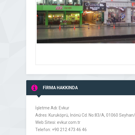
FİRMA HAKKINDA
İşletme Adı: Evkur
Adres: Kuruköprü, İnönü Cd. No:83/A, 01060 Seyhan
Web Sitesi: evkur.com.tr
Telefon: +90 212 473 46 46