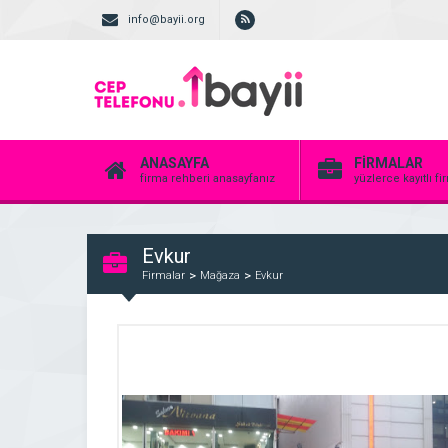
info@bayii.org
ANASAYFA
FİRMALAR
firma rehberi anasayfanız
yüzlerce kayıtlı f
Evkur
Firmalar
Mağaza
Evkur