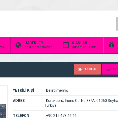
HABERLER
İLANLAR
irma
en güncel haberler
güncel seri ilanlar
TAKİBE AL
FAVO
YETKİLİ KİŞİ
:
Belirtilmemiş
ADRES
:
Kuruköprü, İnönü Cd. No:83/A, 01060 Seyh
Türkiye
TELEFON
:
+90 212 473 46 46