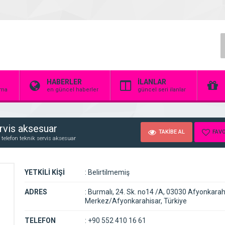
HABERLER
İLANLAR
irma
en güncel haberler
güncel seri ilanlar
ervis aksesuar
TAKİBE AL
FAVO
 telefon teknik servis aksesuar
YETKİLİ KİŞİ
:
Belirtilmemiş
ADRES
:
Burmalı, 24. Sk. no14 /A, 03030 Afyonkarah
Merkez/Afyonkarahisar, Türkiye
TELEFON
:
+90 552 410 16 61