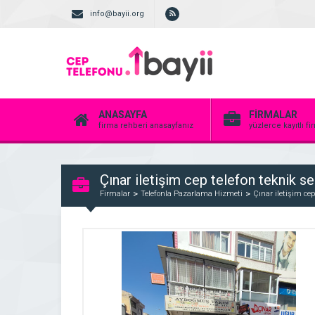
info@bayii.org
ANASAYFA
FİRMALAR
firma rehberi anasayfanız
yüzlerce kayıtlı f
Çınar iletişim cep telefon teknik s
Firmalar
Telefonla Pazarlama Hizmeti
Çınar iletişim cep