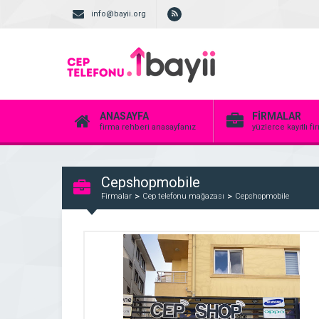
info@bayii.org
ANASAYFA
FİRMALAR
firma rehberi anasayfanız
yüzlerce kayıtlı f
Cepshopmobile
Firmalar
Cep telefonu mağazası
Cepshopmobile