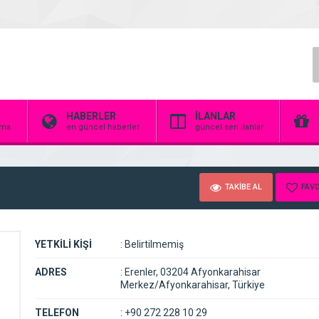
HABERLER
İLANLAR
irma
en güncel haberler
güncel seri ilanlar
TAKİBE AL
FAVO
YETKİLİ KİŞİ
:
Belirtilmemiş
ADRES
:
Erenler, 03204 Afyonkarahisar
Merkez/Afyonkarahisar, Türkiye
TELEFON
:
+90 272 228 10 29