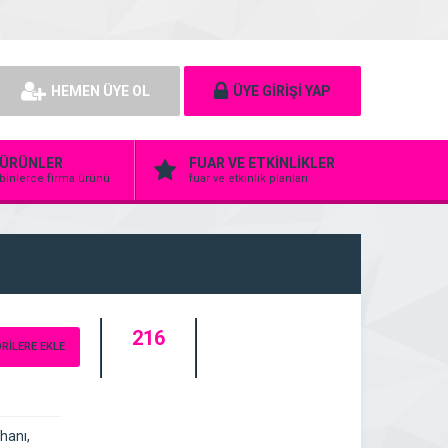
HEMEN ÜYE OL
ÜYE GİRİŞİ YAP
ÜRÜNLER
FUAR VE ETKİNLİKLER
binlerce firma ürünü
fuar ve etkinlik planları
216
RİLERE EKLE
ZİYARETÇİ
hanı,