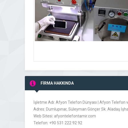
FİRMA HAKKINDA
İşletme Adı: Afyon Telefon Dünyası | Afyon Telefon v
Adres: Dumlupınar, Süleyman Gönçer Sk. Aladaş İşha
Web Sitesi: afyontelefontamir.com
Telefon: +90 531 222 92 92