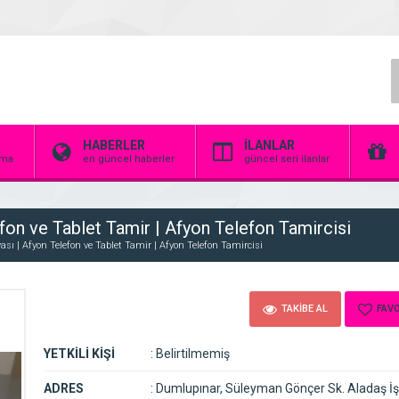
HABERLER
İLANLAR
irma
en güncel haberler
güncel seri ilanlar
fon ve Tablet Tamir | Afyon Telefon Tamircisi
sı | Afyon Telefon ve Tablet Tamir | Afyon Telefon Tamircisi
TAKİBE AL
FAVO
YETKİLİ KİŞİ
:
Belirtilmemiş
ADRES
:
Dumlupınar, Süleyman Gönçer Sk. Aladaş İş